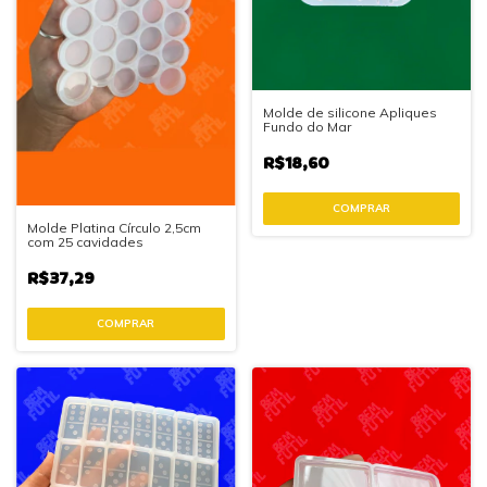
Molde de silicone Apliques
Fundo do Mar
R$18,60
Molde Platina Círculo 2,5cm
com 25 cavidades
R$37,29