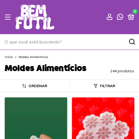
0
Início
>
Moldes Alimentícios
Moldes Alimentícios
144 produtos
ORDENAR
FILTRAR