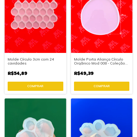
Molde Porta Aliança Círculo
Molde Círculo 3cm com 24
Orgânico Mod 008 - Coleção
cavidades
Noivas
R$49,39
R$54,89