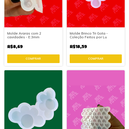
Molde Brinco Tri Gota -
Molde Araras com 2
Coleção Feitos por Lu
cavidades - E:3mm
R$18,59
R$8,69