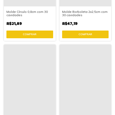
Molde Borboleta 2x2,5cm com
Molde Círculo 0,8cm com 30
30 cavidades
cavidades
R$47,19
R$21,89