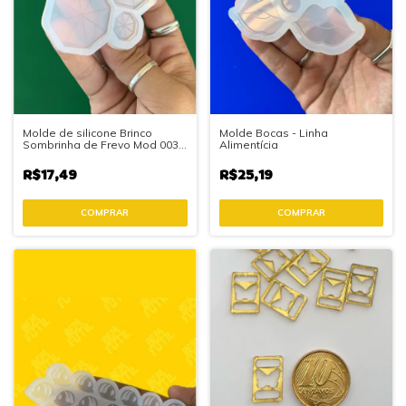
Molde de silicone Brinco
Molde Bocas - Linha
Sombrinha de Frevo Mod 003 -
Alimentícia
Coleção Juju Caju
R$17,49
R$25,19