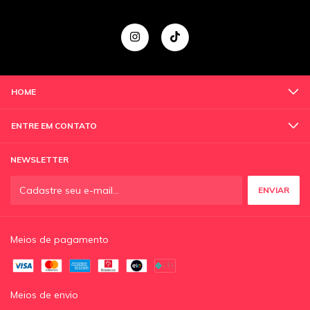
HOME
ENTRE EM CONTATO
NEWSLETTER
Meios de pagamento
Meios de envio