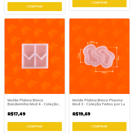
Molde Platina Brinco
Molde Platina Brinco Plasma
Bandeirinha Mod 4 - Coleção
Mod 3 - Coleção Feitos por Lu
São João
R$17,49
R$19,69