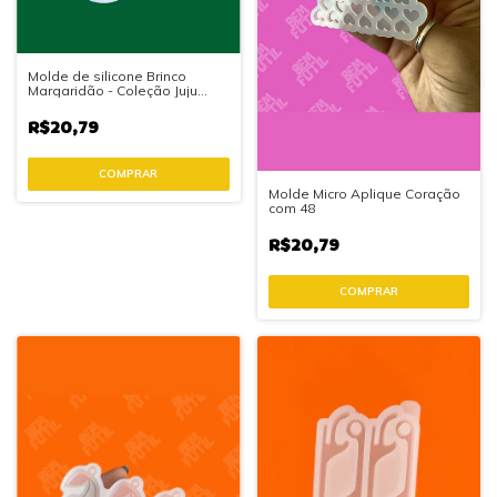
Molde de silicone Brinco
Margaridão - Coleção Juju
Caju
R$20,79
Molde Micro Aplique Coração
com 48
R$20,79