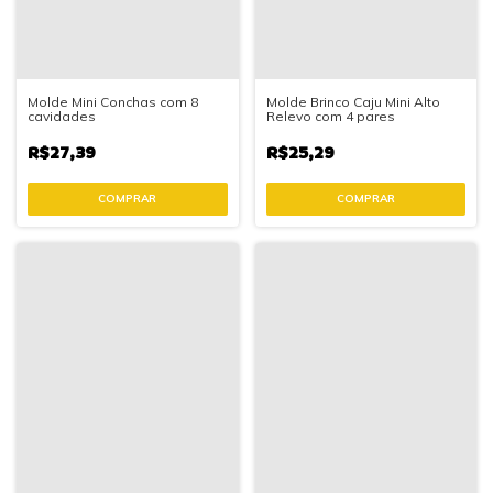
Molde Mini Conchas com 8
Molde Brinco Caju Mini Alto
cavidades
Relevo com 4 pares
R$27,39
R$25,29