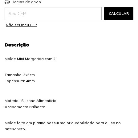
Entregas para o CEP:
Meios de envio
CALCULAR
Não sei meu CEP
Descrição
Molde Mini Margarida com 2
Tamanho: 3x3cm
Espessura: 4mm
Material: Silicone Alimentício
Acabamento Brilhante
Molde feito em platina possui maior durabilidade para o uso no
artesanato.