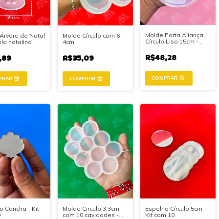
Molde Porta Aliança
Árvore de Natal
Molde Círculo com 6 -
Círculo Liso 15cm -
la natalina
4cm
Coleção Mon trésor
R$48,28
,89
R$35,09
COMPRAR
o Concha - Kit
Molde Circulo 3,3cm
Espelho Círculo 5cm -
0
com 10 cavidades -
Kit com 10