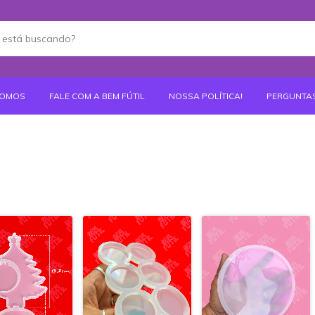
SOMOS
FALE COM A BEM FÚTIL
NOSSA POLÍTICA!
PERGUNTA