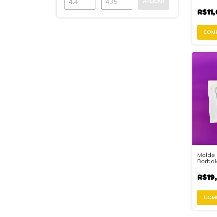
APLICAR
R$11
Molde 
Borbol
R$19
COM