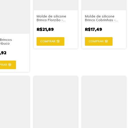
Molde de silicone
Molde de silicone
Brinco Florzão -
Brinco Cobrinhas -
Coleção Juju Caju
Coleção Juju Caju
R$21,89
R$17,49
Brincos
mbuco
,92