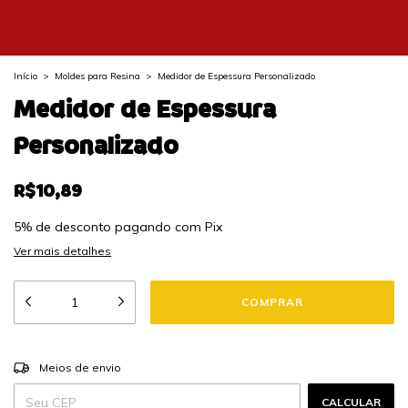
Início
>
Moldes para Resina
>
Medidor de Espessura Personalizado
Medidor de Espessura
Personalizado
R$10,89
5% de desconto
pagando com Pix
Ver mais detalhes
ALTERAR CEP
Entregas para o CEP:
Meios de envio
CALCULAR