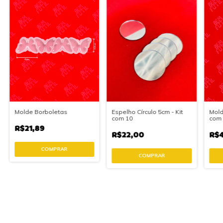
Molde Borboletas
Espelho Círculo 5cm - Kit
Mold
com 10
com 
R$21,89
R$22,00
R$4