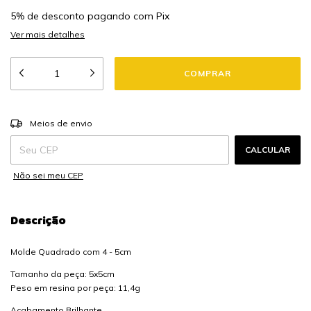
5% de desconto
pagando com Pix
Ver mais detalhes
ALTERAR CEP
Entregas para o CEP:
Meios de envio
CALCULAR
Não sei meu CEP
Descrição
Molde Quadrado com 4 - 5cm
Tamanho da peça: 5x5cm
Peso em resina por peça: 11,4g
Acabamento Brilhante