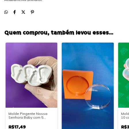
Quem comprou, também levou esses...
Molde Pingente Nossa
Mold
Senhora Baby com 5
10 c
(Manto Liso)
e Al
Arte
R$17,49
R$3