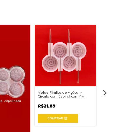
Molde Pirulito de Açúcar -
Molde Pirulito d
Circulo com Espiral com 4 -
Circulo Gravado 
Linha Alimentícia.
Alimentícia
R$21,89
R$21,89