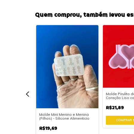
Quem comprou, também levou ess
Molde Pirulito d
Coração Liso co
Alimentícia.
R$21,89
m - Linha
Molde Mini Menino e Menina
(Filhos) - Silicone Alimenticio
R$19,69