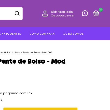
0
Olá!
Faça login
Ou cadastre-se
S FREQUENTES
COMO COMPRAR
QUEM SOMOS
mentícios
>
Molde Pente de Bolso - Mod 001
Pente de Bolso - Mod
to
pagando com Pix
es