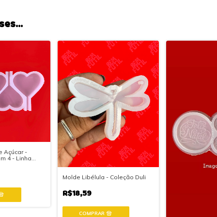
es...
e Açúcar -
m 4 - Linha
Molde Libélula - Coleção Duli
R$18,59