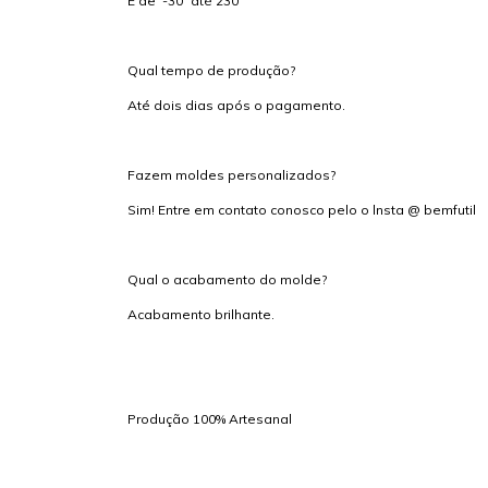
É de -30º até 230º
Qual tempo de produção?
Até dois dias após o pagamento.
Fazem moldes personalizados?
Sim! Entre em contato conosco pelo o lnsta @ bemfutil
Qual o acabamento do molde?
Acabamento brilhante.
Produção 100% Artesanal