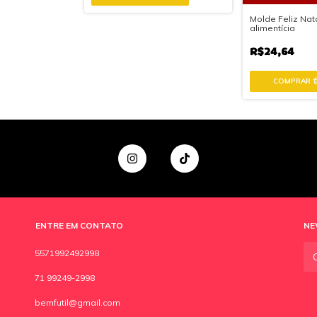
Molde Feliz Nata
alimentícia
R$24,64
ENTRE EM CONTATO
NE
5571992492998
71 99249-2998
bemfutil@gmail.com