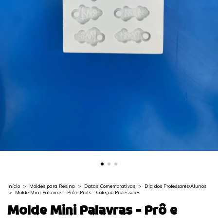
Início
>
Moldes para Resina
>
Datas Comemorativas
>
Dia dos Professores/Alunos
>
Molde Mini Palavras - Prô e Profs - Coleção Professores
Molde Mini Palavras - Prô e