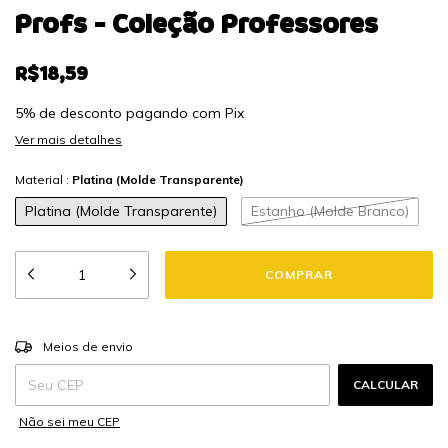
Profs - Coleção Professores
R$18,59
5% de desconto
pagando com Pix
Ver mais detalhes
Material :
Platina (Molde Transparente)
Platina (Molde Transparente)
Estanho (Molde Branco)
ALTERAR CEP
Entregas para o CEP:
Meios de envio
CALCULAR
Não sei meu CEP