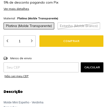
5% de desconto
pagando com Pix
Ver mais detalhes
Material :
Platina (Molde Transparente)
Platina (Molde Transparente)
Estanho (Molde Branco)
ALTERAR CEP
Entregas para o CEP:
Meios de envio
CALCULAR
Não sei meu CEP
Descrição
Molde Mini Espelho - Verdinha