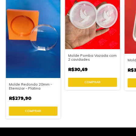
Molde Pomba Vazada com
2 cavidades
Mold
R$30,69
R$3
Molde Redondo 20mm -
Eternizar - Platina
R$279,90