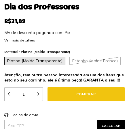
Dia dos Professores
R$21,89
5% de desconto
pagando com Pix
Ver mais detalhes
Material :
Platina (Molde Transparente)
Platina (Molde Transparente)
Estanho (Molde Branco)
Atenção, tem outra pessoa interessada em um dos itens que
esta no seu carrinho, ele é última peça! GARANTA o seu!!!!
ALTERAR CEP
Entregas para o CEP:
Meios de envio
CALCULAR