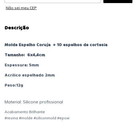
Não sei meu CEP
Descrição
Molde Espelho Coruja + 10 espelhos de cortesia
Tamanho: 6x4,4cm
Espessura: 5mm
Acrilico espelhado 2mm
Peso:12g
Material: Silicone profissional
Acabamento Brilhante
#resina #molde #siliconmold #epoxi