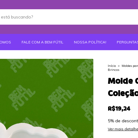
SOMOS
FALE COM A BEM FÚTIL
NOSSA POLÍTICA!
PERGUNTA
Início
>
Moldes par
Brincos
Molde C
Coleção
R$19,24
5% de descon
Ver mais detalh