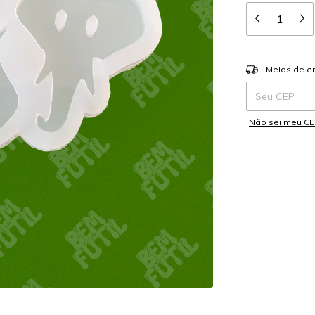
Entregas para o
Meios de e
Não sei meu C