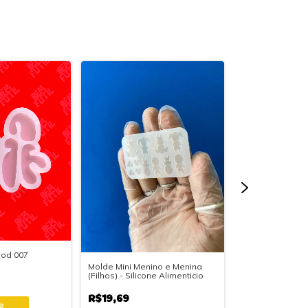
Mod 007
Molde Mini Menino e Menina
Molde Brinco Ga
(Filhos) - Silicone Alimenticio
Madrugada - Mo
R$19,69
R$21,89