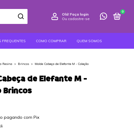
0
Olá!
Faça login
Ou cadastre-se
S FREQUENTES
COMO COMPRAR
QUEM SOMOS
a Resina
>
Brincos
>
Molde Cabeça de Elefante M - Coleção
abeça de Elefante M -
 Brincos
to
pagando com Pix
es