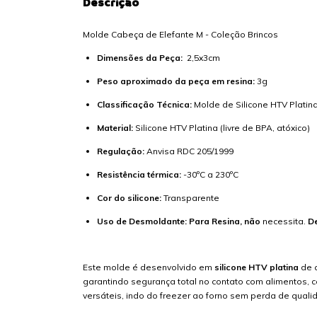
Descrição
Molde Cabeça de Elefante M - Coleção Brincos
Dimensões da Peça:
2,5x3cm
Peso aproximado da peça em resina:
3g
Classificação Técnica:
Molde de Silicone HTV Platina
Material:
Silicone HTV Platina (livre de BPA, atóxico)
Regulação:
Anvisa RDC 205/1999
Resistência térmica:
-30ºC a 230ºC
Cor do silicone:
Transparente
Uso de Desmoldante: Para Resina, não
necessita.
D
Este molde é desenvolvido em
silicone HTV platina
de a
garantindo segurança total no contato com alimentos, 
versáteis, indo do freezer ao forno sem perda de quali