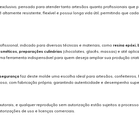
 exclusivo, pensado para atender tanto artesãos quanto profissionais que 
é altamente resistente, flexível e possui longa vida útil, permitindo que ca
issional, indicado para diversas técnicas e materiais, como
resina epóxi, 
osméticos, preparações culinárias
(chocolates, glacês, massas) e até apli
 uma ferramenta indispensável para quem deseja ampliar sua produção cria
e segurança
faz deste molde uma escolha ideal para artesãos, confeiteiros,
doso, com fabricação própria, garantindo autenticidade e desempenho supe
torais, e qualquer reprodução sem autorização estão sujeitos a processo j
torizações de uso e licenças comerciais.