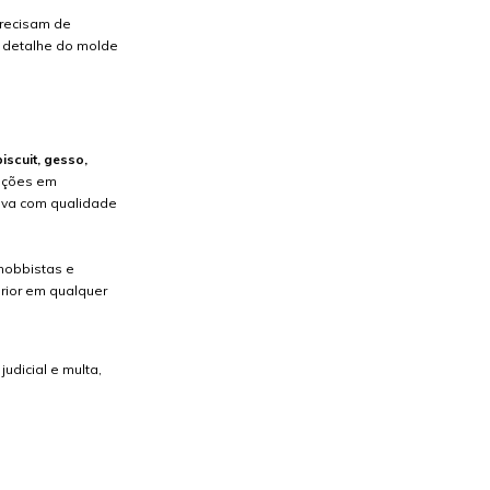
precisam de
da detalhe do molde
biscuit, gesso,
cações em
tiva com qualidade
 hobbistas e
rior em qualquer
udicial e multa,