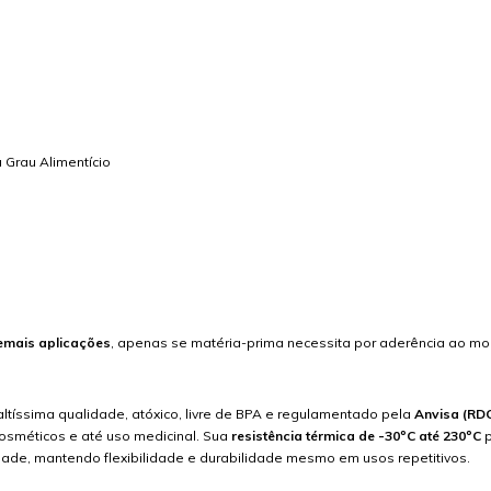
 Grau Alimentício
emais aplicações
, apenas se matéria-prima necessita por aderência ao mo
ltíssima qualidade, atóxico, livre de BPA e regulamentado pela
Anvisa (RDC
cosméticos e até uso medicinal. Sua
resistência térmica de -30ºC até 230ºC
p
dade, mantendo flexibilidade e durabilidade mesmo em usos repetitivos.