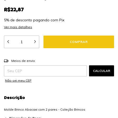
R$22,87
5% de desconto
pagando com Pix
Ver mais detalhes
ALTERAR CEP
Entregas para o CEP:
Meios de envio
CALCULAR
Não sei meu CEP
Descrição
Molde Brinco Abacaxi com 2 pares - Coleção Brincos