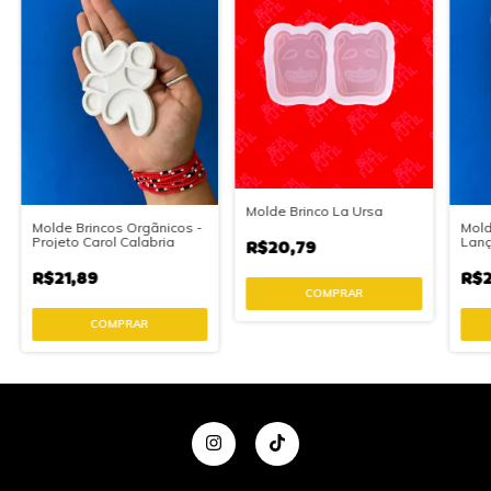
Molde Brinco La Ursa
Molde Brincos Orgãnicos -
Mold
Projeto Carol Calabria
Lan
R$20,79
R$21,89
R$2
COMPRAR