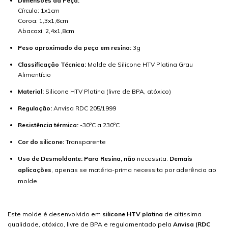
Dimensões da Peça:
Círculo: 1x1cm
Coroa: 1,3x1,6cm
Abacaxi: 2,4x1,8cm
Peso aproximado da peça em resina:
3g
Classificação Técnica:
Molde de Silicone HTV Platina Grau
Alimentício
Material:
Silicone HTV Platina (livre de BPA, atóxico)
Regulação:
Anvisa RDC 205/1999
Resistência térmica:
-30ºC a 230ºC
Cor do silicone:
Transparente
Uso de Desmoldante: Para Resina, não
necessita.
Demais
aplicações
, apenas se matéria-prima necessita por aderência ao
molde.
Este molde é desenvolvido em
silicone HTV platina
de altíssima
qualidade, atóxico, livre de BPA e regulamentado pela
Anvisa (RDC